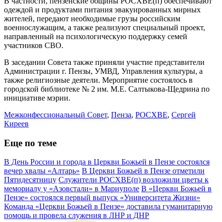
В частности, пензенские общины РОСХВЕ(п) обеспечивают
одеждой и продуктами питания эвакуированных мирных
жителей, передают необходимые грузы российским
военнослужащим, а также реализуют специальный проект,
направленный на психологическую поддержку семей
участников СВО.
В заседании Совета также приняли участие представители
Администрации г. Пензы, УМВД, Управления культуры, а
также религиозные деятели. Мероприятие состоялось в
городской библиотеке № 2 им. М.Е. Салтыкова-Щедрина по
инициативе мэрии.
Межконфессиональный Совет
,
Пенза
,
РОСХВЕ
,
Сергей
Киреев
Еще по теме
В День России и города в Церкви Божьей в Пензе состоялся
вечер хвалы «Алтарь»
В Церкви Божьей в Пензе отметили
Пятидесятницу
Служители РОСХВЕ(п) возложили цветы к
мемориалу у «Азовстали» в Мариуполе
В «Церкви Божьей в
Пензе» состоялся первый выпуск «Университета Жизни»
Команда «Церкви Божьей в Пензе» доставила гуманитарную
помощь и провела служения в ЛНР и ДНР