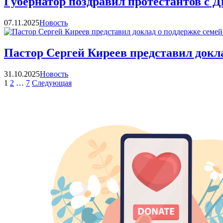
Губернатор поздравил протестантов с Д
Категории
07.11.2025
Новость
Пастор Сергей Киреев представил докла
Категории
31.10.2025
Новость
Навигация
Страница
Страница
Страница
Страница
1
2
…
7
Следующая
по
записям