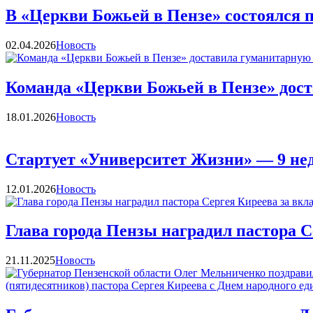
В «Церкви Божьей в Пензе» состоялся
Категории
02.04.2026
Новость
Команда «Церкви Божьей в Пензе» дос
Категории
18.01.2026
Новость
Стартует «Университет Жизни» — 9 нед
Категории
12.01.2026
Новость
Глава города Пензы наградил пастора С
Категории
21.11.2025
Новость