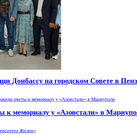
щи Донбассу на городском Совете в Пен
 к мемориалу у «Азовстали» в Мариупо