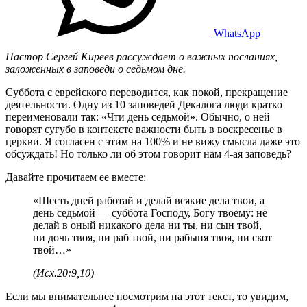
WhatsApp
Пастор Сергей Киреев рассуждает о важных посланиях,
заложенных в заповеди о седьмом дне.
Суббота с еврейского переводится, как покой, прекращение
деятельности. Одну из 10 заповедей Декалога люди кратко
переименовали так: «Чти день седьмой». Обычно, о ней
говорят сугубо в контексте важности быть в воскресенье в
церкви. Я согласен с этим на 100% и не вижу смысла даже это
обсуждать! Но только ли об этом говорит нам 4-ая заповедь?
Давайте прочитаем ее вместе:
«Шесть дней работай и делай всякие дела твои, а
день седьмой — суббота Господу, Богу твоему: не
делай в оный никакого дела ни ты, ни сын твой,
ни дочь твоя, ни раб твой, ни рабыня твоя, ни скот
твой…»
(Исх.20:9,10)
Если мы внимательнее посмотрим на этот текст, то увидим,