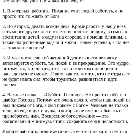
что заповедь учит нас 4 важным вещам:
1. Во-первых, работать. Писание учит людей работать, а не
просто что-то ждать от Бога.
2. Во-вторых, делать всякие дела. Кроме работы у нас у всех
есть много других дел и ответственности: по дому, в семье, в
воспитании детей, в саду и на огороде, в помощи близким, а
также общественные задачи и хобби. Только успевай, а точнее
— только не ленись!
3. И уже после слов об активной деятельности человеку
заповедуется суббота, т.е. покой и ее прекращение. Это мудро,
потому что, кто не трудится, тот и отдыхом полноценно
насладиться не сможет. Равно, как то, что тот, кто не отдыхает
не будет иметь сил, чтобы трудиться, развиваться и идти
вперед.
4. Важные слова — «Суббота Господу». Не просто шаббат, а
шаббат Господу. Потому что очень важно, чтобы наш покой не
был покоем от Бога, а был покоем с Богом. Человек не только
тело, но еще и дух и душа, о которых не нужно забывать и
пренебрегать ими. Воскресное богослужение — это
обязательный минимум, чтобы сохранять себя в целостности.
Любите работать, будьте активны, умейте отдыхать и пусть в